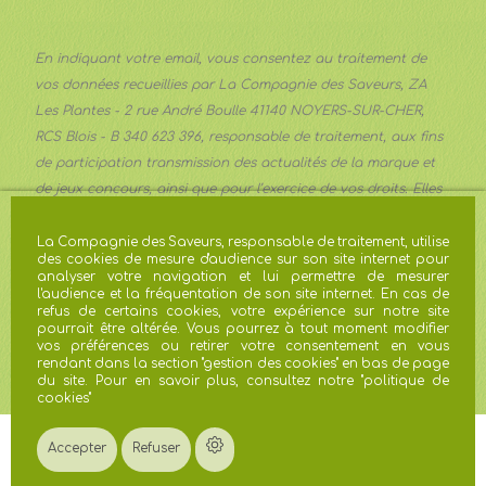
En indiquant votre email, vous consentez au traitement de
vos données recueillies par La Compagnie des Saveurs, ZA
Les Plantes - 2 rue André Boulle 41140 NOYERS-SUR-CHER,
RCS Blois - B 340 623 396, responsable de traitement, aux fins
de participation transmission des actualités de la marque et
de jeux concours, ainsi que pour l’exercice de vos droits. Elles
sont transmises aux services communication et marketing de
la Société et conservées pour trois ans à compter du dernier
La Compagnie des Saveurs, responsable de traitement, utilise
des cookies de mesure d'audience sur son site internet pour
contact ou une durée plus importante lorsque les obligations
analyser votre navigation et lui permettre de mesurer
légales l’imposent. Vous pouvez exercer vos droits d’accès, de
l'audience et la fréquentation de son site internet. En cas de
refus de certains cookies, votre expérience sur notre site
rectification, d’effacement, d’opposition, de limitation du
pourrait être altérée. Vous pourrez à tout moment modifier
traitement à
gdpr@avril.com
. En cas de réclamation, vous
vos préférences ou retirer votre consentement en vous
rendant dans la section "gestion des cookies" en bas de page
disposez du droit de saisir la CNIL.
du site. Pour en savoir plus, consultez notre "
politique de
cookies
"
Accepter
Refuser