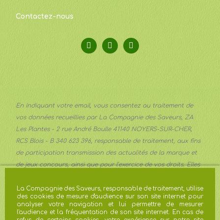
Contactez-nous
En indiquant votre email, vous consentez au traitement de
vos données recueillies par La Compagnie des Saveurs, ZA
Les Plantes - 2 rue André Boulle 41140 NOYERS-SUR-CHER,
RCS Blois - B 340 623 396, responsable de traitement, aux fins
de participation transmission des actualités de la marque et
de jeux concours, ainsi que pour l’exercice de vos droits. Elles
sont transmises aux services communication et marketing de
la Société et conservées pour trois ans à compter du dernier
La Compagnie des Saveurs, responsable de traitement, utilise
des cookies de mesure d'audience sur son site internet pour
contact ou une durée plus importante lorsque les obligations
analyser votre navigation et lui permettre de mesurer
légales l’imposent. Vous pouvez exercer vos droits d’accès, de
l'audience et la fréquentation de son site internet. En cas de