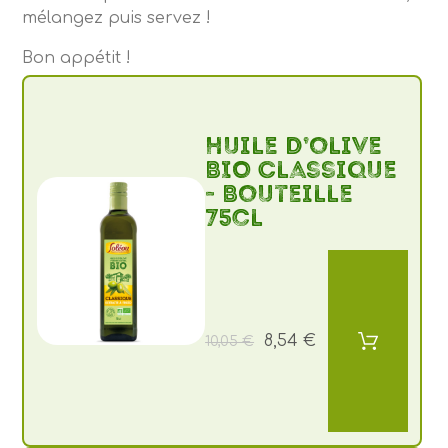
mélangez puis servez !
Bon appétit !
Huile d’olive
BIO Classique
- Bouteille
75cl
8,54 €
10,05 €