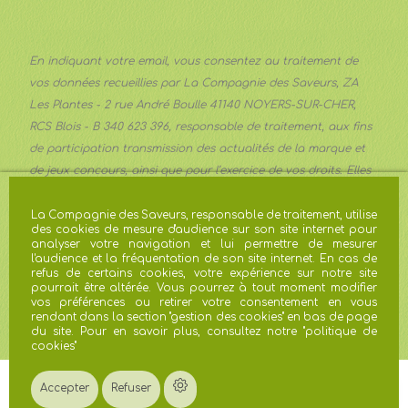
En indiquant votre email, vous consentez au traitement de
vos données recueillies par La Compagnie des Saveurs, ZA
Les Plantes - 2 rue André Boulle 41140 NOYERS-SUR-CHER,
RCS Blois - B 340 623 396, responsable de traitement, aux fins
de participation transmission des actualités de la marque et
de jeux concours, ainsi que pour l’exercice de vos droits. Elles
sont transmises aux services communication et marketing de
la Société et conservées pour trois ans à compter du dernier
La Compagnie des Saveurs, responsable de traitement, utilise
des cookies de mesure d'audience sur son site internet pour
contact ou une durée plus importante lorsque les obligations
analyser votre navigation et lui permettre de mesurer
légales l’imposent. Vous pouvez exercer vos droits d’accès, de
l'audience et la fréquentation de son site internet. En cas de
refus de certains cookies, votre expérience sur notre site
rectification, d’effacement, d’opposition, de limitation du
pourrait être altérée. Vous pourrez à tout moment modifier
traitement à
gdpr@avril.com
. En cas de réclamation, vous
vos préférences ou retirer votre consentement en vous
rendant dans la section "gestion des cookies" en bas de page
disposez du droit de saisir la CNIL.
du site. Pour en savoir plus, consultez notre "
politique de
cookies
"
Accepter
Refuser