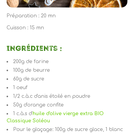
Préparation : 20 mn
Cuisson : 15 mn
Ingrédients :
200g de farine
100g de beurre
60g de sucre
1 oeuf
1/2 c.à.c d'anis étoilé en poudre
50g d'orange confite
1 c.à.s d'
huile d'olive vierge extra BIO
Classique Soléou
Pour le glaçage: 100g de sucre glace, 1 blanc