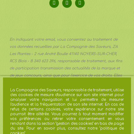
En indiquant votre email, vous consentez au traitement de
vos données recueillies par La Compagnie des Saveurs, ZA
Les Plantes - 2 rue André Boulle 41140 NOYERS-SUR-CHER,
RCS Blois - B 340 623 396, responsable de traitement, aux fins
de participation transmission des actualités de la marque et
de jeux concours, ainsi que pour l’exercice de vos droits. Elles
sont transmises aux services communication et marketing de
la Société et conservées pour trois ans à compter du dernier
La Compagnie des Saveurs, responsable de traitement, utilise
des cookies de mesure d'audience sur son site internet pour
contact ou une durée plus importante lorsque les obligations
analyser votre navigation et lui permettre de mesurer
légales l’imposent. Vous pouvez exercer vos droits d’accès, de
l'audience et la fréquentation de son site internet. En cas de
refus de certains cookies, votre expérience sur notre site
rectification, d’effacement, d’opposition, de limitation du
pourrait être altérée. Vous pourrez à tout moment modifier
traitement à
gdpr@avril.com
. En cas de réclamation, vous
vos préférences ou retirer votre consentement en vous
rendant dans la section "gestion des cookies" en bas de page
disposez du droit de saisir la CNIL.
du site. Pour en savoir plus, consultez notre "
politique de
cookies
"