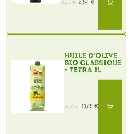
8,54 €
10,05 €
Huile d’olive
BIO Classique
- Tetra 1L
10,85 €
12,76 €