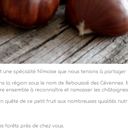
 une spécialité Nîmoise que nous tenions à partager 
ns la région sous le nom de Reboussié des Cévennes. 
dre ensemble à reconnaître et ramasser les châtaignes
n quête de ce petit fruit aux nombreuses qualités nutri
s forêts près de chez vous.