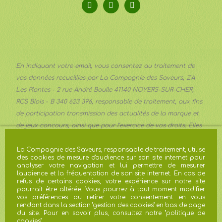
En indiquant votre email, vous consentez au traitement de
vos données recueillies par La Compagnie des Saveurs, ZA
Les Plantes - 2 rue André Boulle 41140 NOYERS-SUR-CHER,
RCS Blois - B 340 623 396, responsable de traitement, aux fins
de participation transmission des actualités de la marque et
de jeux concours, ainsi que pour l’exercice de vos droits. Elles
sont transmises aux services communication et marketing de
la Société et conservées pour trois ans à compter du dernier
La Compagnie des Saveurs, responsable de traitement, utilise
des cookies de mesure d'audience sur son site internet pour
contact ou une durée plus importante lorsque les obligations
analyser votre navigation et lui permettre de mesurer
légales l’imposent. Vous pouvez exercer vos droits d’accès, de
l'audience et la fréquentation de son site internet. En cas de
refus de certains cookies, votre expérience sur notre site
rectification, d’effacement, d’opposition, de limitation du
pourrait être altérée. Vous pourrez à tout moment modifier
traitement à
gdpr@avril.com
. En cas de réclamation, vous
vos préférences ou retirer votre consentement en vous
rendant dans la section "gestion des cookies" en bas de page
disposez du droit de saisir la CNIL.
du site. Pour en savoir plus, consultez notre "
politique de
cookies
"