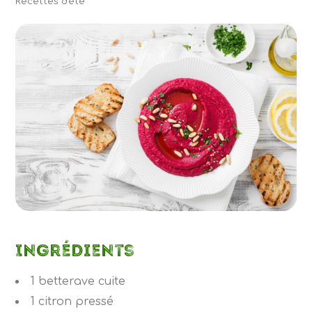
Recettes d'été
Ingrédients
1
betterave
cuite
1
citron
pressé