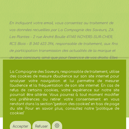
En indiquant votre email, vous consentez au traitement de
vos données recueillies par La Compagnie des Saveurs, ZA
Les Plantes - 2 rue André Boulle 41140 NOYERS-SUR-CHER,
RCS Blois - B 340 623 396, responsable de traitement, aux fins
de participation transmission des actualités de la marque et
de jeux concours, ainsi que pour l’exercice de vos droits. Elles
sont transmises aux services communication et marketing de
la Société et conservées pour trois ans à compter du dernier
La Compagnie des Saveurs, responsable de traitement, utilise
des cookies de mesure d'audience sur son site internet pour
contact ou une durée plus importante lorsque les obligations
analyser votre navigation et lui permettre de mesurer
légales l’imposent. Vous pouvez exercer vos droits d’accès, de
l'audience et la fréquentation de son site internet. En cas de
refus de certains cookies, votre expérience sur notre site
rectification, d’effacement, d’opposition, de limitation du
pourrait être altérée. Vous pourrez à tout moment modifier
traitement à
gdpr@avril.com
. En cas de réclamation, vous
vos préférences ou retirer votre consentement en vous
rendant dans la section "gestion des cookies" en bas de page
disposez du droit de saisir la CNIL.
du site. Pour en savoir plus, consultez notre "
politique de
cookies
"
Accepter
Refuser