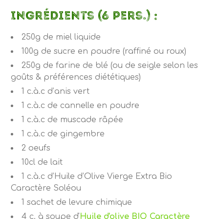
Ingrédients (6 pers.) :
250g de miel liquide
100g de sucre en poudre (raffiné ou roux)
250g de farine de blé (ou de seigle selon les
goûts & préférences diététiques)
1 c.à.c d’anis vert
1 c.à.c de cannelle en poudre
1 c.à.c de muscade râpée
1 c.à.c de gingembre
2 oeufs
10cl de lait
1 c.à.c d’Huile d’Olive Vierge Extra Bio
Caractère Soléou
1 sachet de levure chimique
4 c. à soupe d'
Huile d'olive BIO Caractère