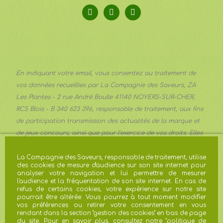
En indiquant votre email, vous consentez au traitement de
vos données recueillies par La Compagnie des Saveurs, ZA
Les Plantes - 2 rue André Boulle 41140 NOYERS-SUR-CHER,
RCS Blois - B 340 623 396, responsable de traitement, aux fins
de participation transmission des actualités de la marque et
de jeux concours, ainsi que pour l’exercice de vos droits. Elles
sont transmises aux services communication et marketing de
la Société et conservées pour trois ans à compter du dernier
La Compagnie des Saveurs, responsable de traitement, utilise
des cookies de mesure d'audience sur son site internet pour
contact ou une durée plus importante lorsque les obligations
analyser votre navigation et lui permettre de mesurer
légales l’imposent. Vous pouvez exercer vos droits d’accès, de
l'audience et la fréquentation de son site internet. En cas de
refus de certains cookies, votre expérience sur notre site
rectification, d’effacement, d’opposition, de limitation du
pourrait être altérée. Vous pourrez à tout moment modifier
traitement à
gdpr@avril.com
. En cas de réclamation, vous
vos préférences ou retirer votre consentement en vous
rendant dans la section "gestion des cookies" en bas de page
disposez du droit de saisir la CNIL.
du site. Pour en savoir plus, consultez notre "
politique de